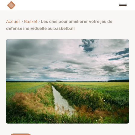
Accueil
›
Basket
›
Les clés pour améliorer votre jeu de
défense individuelle au basketball